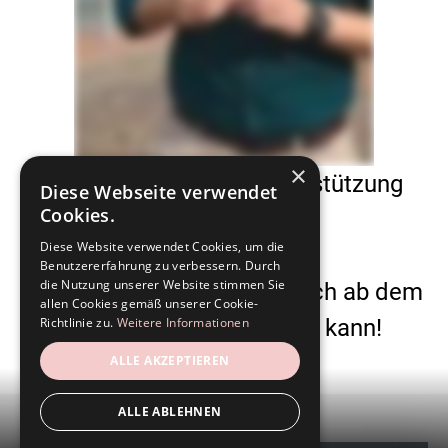
×
Danke für eure starke Unterstützung
Diese Webseite verwendet
Cookies.
im ersten Wahlgang!
Diese Website verwendet Cookies, um die
Benutzererfahrung zu verbessern. Durch
die Nutzung unserer Website stimmen Sie
Ich freue mich riesig, dass ich ab dem
allen Cookies gemäß unserer Cookie-
01.11. die Arbeit aufnehmen kann!
Richtlinie zu.
Weitere Informationen
ALLE AKZEPTIEREN
ALLE ABLEHNEN
Menü