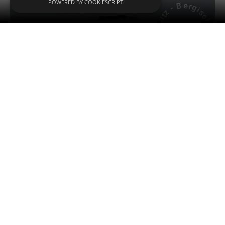
POWERED BY COOKIESCRIPT
e
B
r
g
-
i
z
s
t
c
u
h
e
r
G
K
l
a
l
e
d
c
b
r
a
a
c
M
h